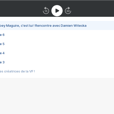
bey Maguire, c'est lui ! Rencontre avec Damien Witecka
e 6
e 5
e 4
e 3
s créatrices de la VF !
e 2
e 1
e Mektoub My Love arrive enfin ! Rencontre avec Shaïn Boumedine et Sal
i : après Toni en famille