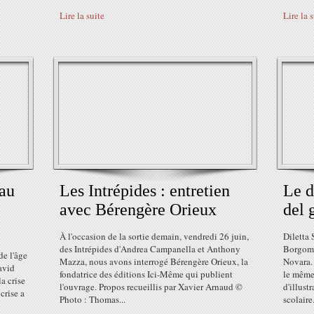
Lire la suite
Lire la 
au
Les Intrépides : entretien
Le d
avec Bérengère Orieux
del 
À l'occasion de la sortie demain, vendredi 26 juin,
Diletta 
des Intrépides d'Andrea Campanella et Anthony
Borgoman
e l'âge
Mazza, nous avons interrogé Bérengère Orieux, la
Novara. 
avid
fondatrice des éditions Ici-Même qui publient
le même
a crise
l'ouvrage. Propos recueillis par Xavier Arnaud ©
d'illust
crise a
Photo : Thomas...
scolaire.