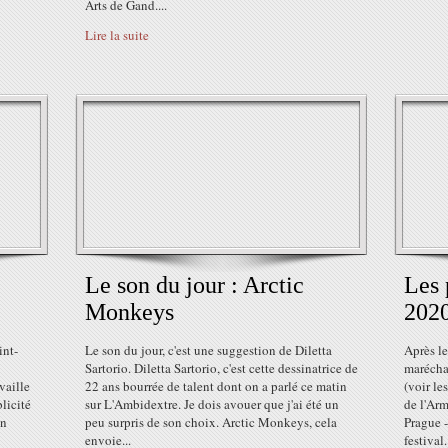
Arts de Gand....
Lire la suite
Le son du jour : Arctic
Les 
Monkeys
202
int-
Le son du jour, c'est une suggestion de Diletta
Après le
Sartorio. Diletta Sartorio, c'est cette dessinatrice de
maréchal
vaille
22 ans bourrée de talent dont on a parlé ce matin
(voir le
licité
sur L'Ambidextre. Je dois avouer que j'ai été un
de l'Arm
on
peu surpris de son choix. Arctic Monkeys, cela
Prague -
envoie...
festival.