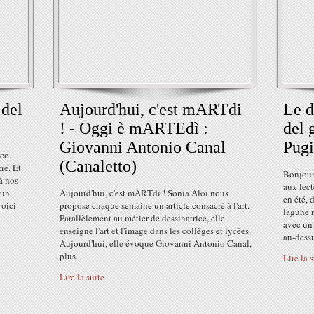
 del
Aujourd'hui, c'est mARTdi
Le d
! - Oggi è mARTEdì :
del 
Giovanni Antonio Canal
Pugi
eco.
(Canaletto)
re. Et
Bonjour
 à nos
aux lect
 un
Aujourd'hui, c'est mARTdi ! Sonia Aloi nous
en été, 
voici
propose chaque semaine un article consacré à l'art.
lagune m
Parallèlement au métier de dessinatrice, elle
avec un
enseigne l'art et l'image dans les collèges et lycées.
au-dessu
Aujourd'hui, elle évoque Giovanni Antonio Canal,
plus...
Lire la 
Lire la suite