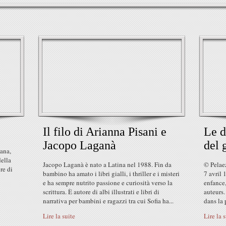
Il filo di Arianna Pisani e
Le d
Jacopo Laganà
del 
gana,
della
Jacopo Laganà è nato a Latina nel 1988. Fin da
© Pelaez
re di
bambino ha amato i libri gialli, i thriller e i misteri
7 avril 
e ha sempre nutrito passione e curiosità verso la
enfance,
scrittura. È autore di albi illustrati e libri di
auteurs.
narrativa per bambini e ragazzi tra cui Sofia ha...
dans la p
Lire la suite
Lire la 