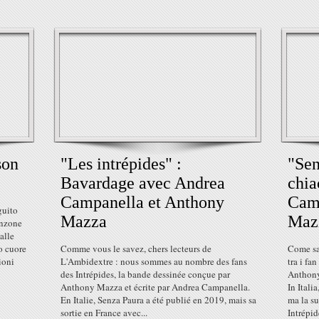
son
"Les intrépides" :
"Sen
Bavardage avec Andrea
chia
Campanella et Anthony
Cam
guito
Mazza
Maz
anzone
alle
o cuore
Comme vous le savez, chers lecteurs de
Come sap
ioni
L'Ambidextre : nous sommes au nombre des fans
tra i fa
des Intrépides, la bande dessinée conçue par
Anthony
Anthony Mazza et écrite par Andrea Campanella.
In Itali
En Italie, Senza Paura a été publié en 2019, mais sa
ma la su
sortie en France avec...
Intrépide