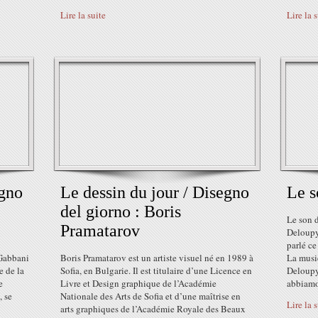
Lire la suite
Lire la 
egno
Le dessin du jour / Disegno
Le s
del giorno : Boris
Le son 
Pramatarov
Deloupy,
parlé ce
 Gabbani
Boris Pramatarov est un artiste visuel né en 1989 à
La musi
e de la
Sofia, en Bulgarie. Il est titulaire d’une Licence en
Deloupy.
e
Livre et Design graphique de l’Académie
abbiamo
, se
Nationale des Arts de Sofia et d’une maîtrise en
Lire la 
arts graphiques de l’Académie Royale des Beaux