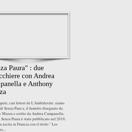
za Paura" : due
cchiere con Andrea
panella e Anthony
za
ete, cari lettori de L'Ambidextre: siamo
n di Senza Paur a, il fumetto disegnato da
 Mazza e scritto da Andrea Campanella.
a, Senza Paura è stato pubblicato nel 2019,
a uscita in Francia con il titolo " Les
s...